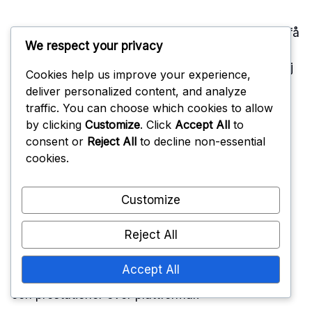
Att koppla ditt Ubisoft-konto är avgörande för att få
We respect your privacy
tillgång till belöningar. För att göra detta, gå till
kontoinställningarna inom Ubisoft Connect och följ
Cookies help us improve your experience,
uppmaningarna för att koppla relevanta
deliver personalized content, and analyze
spelkonton, såsom PlayStation, Xbox eller PC-
traffic. You can choose which cookies to allow
plattformar.
by clicking
Customize
. Click
Accept All
to
consent or
Reject All
to decline non-essential
Se till att du är inloggad på rätt Ubisoft-konto som
cookies.
motsvarar dina spelprofiler. Detta förhindrar
eventuella problem när du hämtar belöningar
Customize
kopplade till specifika plattformar.
Reject All
Kontolänkning underlättar inte bara tillgången till
belöningar utan förbättrar också din övergripande
Accept All
spelupplevelse genom att synkronisera framsteg
och prestationer över plattformar.