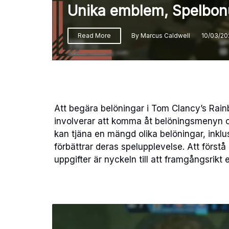
Unika emblem, Spelbon
Read More
By
Marcus Caldwell
10/03/20
Att begära belöningar i Tom Clancy’s Rai
involverar att komma åt belöningsmenyn o
kan tjäna en mängd olika belöningar, inkl
förbättrar deras spelupplevelse. Att förstå
uppgifter är nyckeln till att framgångsrikt 