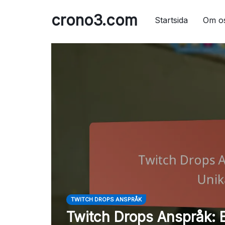
Skip
crono3.com
to
Startsida
Om o
content
TWITCH DROPS ANSPRÅK
Twitch Drops Anspråk: 