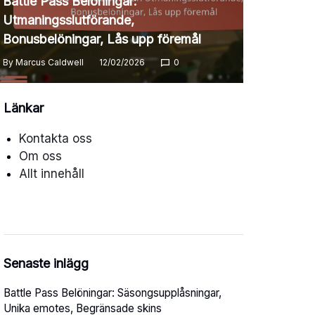
Battle Pass Belöningar:
Utmaningsslutförande,
Bonusbelöningar, Lås upp föremål
By
Marcus Caldwell
12/02/2026
0
Länkar
Kontakta oss
Om oss
Allt innehåll
Senaste inlägg
Battle Pass Belöningar: Säsongsupplåsningar,
Unika emotes, Begränsade skins