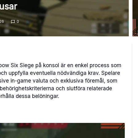
usar
26
0
nbow Six Siege på konsol är en enkel process som
ch uppfylla eventuella nödvändiga krav. Spelare
usive in-game valuta och exklusiva föremål, som
 behörighetskriterierna och slutföra relaterade
erhålla dessa belöningar.