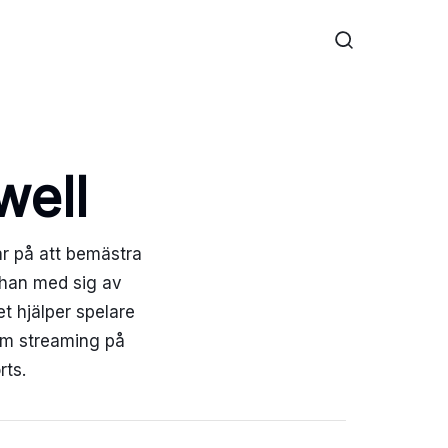
well
ar på att bemästra
 han med sig av
t hjälper spelare
nom streaming på
rts.