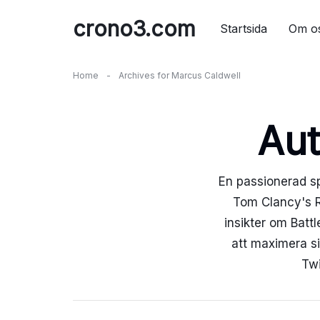
Skip
crono3.com
to
Startsida
Om o
content
Home
-
Archives for Marcus Caldwell
Aut
En passionerad sp
Tom Clancy's R
insikter om Batt
att maximera si
Twi