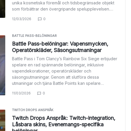
unika kosmetiska föremål och tidsbegränsade objekt
som förbättrar den övergripande spelupplevelsen.…
12/03/2026
0
BATTLE PASS-BELÖNINGAR
Battle Pass-belöningar: Vapensmycken,
Operatörskläder, Säsongsutmaningar
Battle Pass i Tom Clancy’s Rainbow Six Siege erbjuder
spelare en rad spännande belöningar, inklusive
vapendekorationer, operatörskläder och
säsongsutmaningar. Genom att slutföra dessa
utmaningar och tjäna Battle Points kan spelare…
11/03/2026
0
TWITCH DROPS ANSPRÅK
Twitch Drops Anspråk: Twitch-integration,
Låsbara skins, Evenemangs-specifika
belöningar