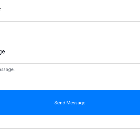
t
ge
Send Message