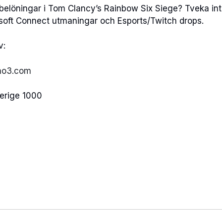
elöningar i Tom Clancy’s Rainbow Six Siege? Tveka inte at
bisoft Connect utmaningar och Esports/Twitch drops.
v:
no3.com
erige 1000