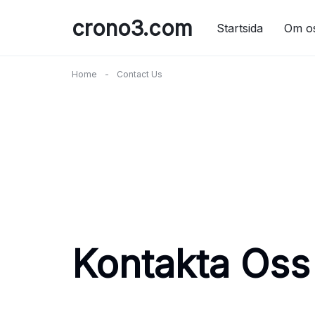
Skip
crono3.com
to
Startsida
Om o
content
Home
-
Contact Us
Kontakta Oss