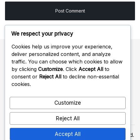
We respect your privacy
Cookies help us improve your experience,
deliver personalized content, and analyze
Sök
traffic. You can choose which cookies to allow
by clicking
Customize
. Click
Accept All
to
Search
consent or
Reject All
to decline non-essential
for:
cookies.
Customize
Reject All
Accept All
Copyright 2026 —
crono3.com
. All rights reserved.