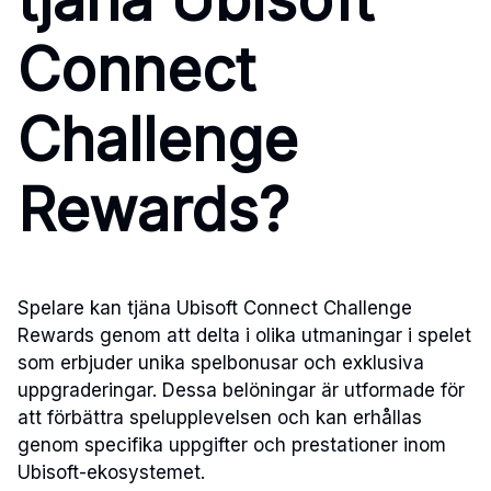
Connect
Challenge
Rewards?
Spelare kan tjäna Ubisoft Connect Challenge
Rewards genom att delta i olika utmaningar i spelet
som erbjuder unika spelbonusar och exklusiva
uppgraderingar. Dessa belöningar är utformade för
att förbättra spelupplevelsen och kan erhållas
genom specifika uppgifter och prestationer inom
Ubisoft-ekosystemet.