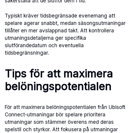
säkerställa att de slutför dem i tid.
Typiskt kräver tidsbegränsade evenemang att
spelare agerar snabbt, medan säsongsutmaningar
tillåter en mer avslappnad takt. Att kontrollera
utmaningsdetaljerna ger specifika
slutförandedatum och eventuella
tidsbegränsningar.
Tips för att maximera
belöningspotentialen
För att maximera belöningspotentialen från Ubisoft
Connect-utmaningar bör spelare prioritera
utmaningar som stämmer överens med deras
spelstil och styrkor. Att fokusera på utmaningar