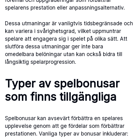
föremål och uppgraderingar som förbättrar
spelarens prestation eller anpassningsalternativ.
Dessa utmaningar är vanligtvis tidsbegränsade och
kan variera i svårighetsgrad, vilket uppmuntrar
spelare att engagera sig i spelet på olika sätt. Att
slutföra dessa utmaningar ger inte bara
omedelbara belöningar utan kan också bidra till
långsiktig spelarprogression.
Typer av spelbonusar
som finns tillgängliga
Spelbonusar kan avsevärt förbättra en spelares
upplevelse genom att ge fördelar som förbättrar
prestationen. Vanliga typer av bonusar inkluderar: