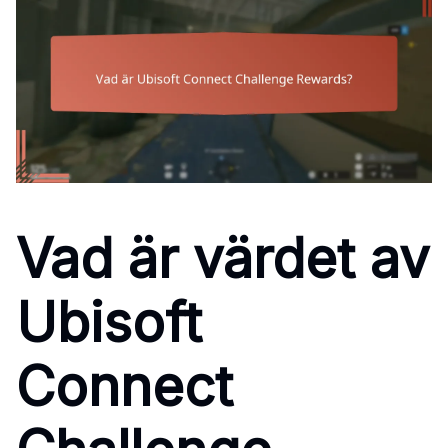
Vad är värdet av
Ubisoft
Connect