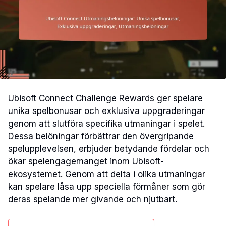
Ubisoft Connect Challenge Rewards ger spelare
unika spelbonusar och exklusiva uppgraderingar
genom att slutföra specifika utmaningar i spelet.
Dessa belöningar förbättrar den övergripande
spelupplevelsen, erbjuder betydande fördelar och
ökar spelengagemanget inom Ubisoft-
ekosystemet. Genom att delta i olika utmaningar
kan spelare låsa upp speciella förmåner som gör
deras spelande mer givande och njutbart.