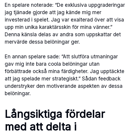
En spelare noterade: “De exklusiva uppgraderingar
jag tjänade gjorde att jag kände mig mer
investerad i spelet. Jag var exalterad över att visa
upp min unika karaktärsskin för mina vänner.”
Denna känsla delas av andra som uppskattar det
mervärde dessa belöningar ger.
En annan spelare sade: “Att slutföra utmaningar
gav mig inte bara coola belöningar utan
förbättrade också mina färdigheter. Jag upptäckte
att jag spelade mer strategiskt.” Sådan feedback
understryker den motiverande aspekten av dessa
belöningar.
Långsiktiga fördelar
med att delta i