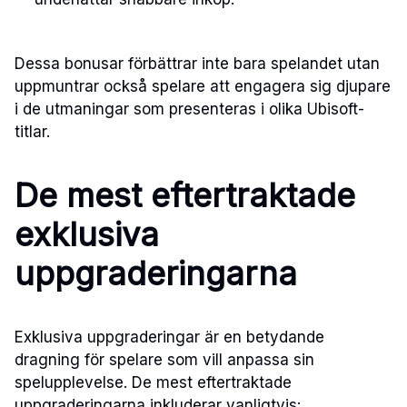
Dessa bonusar förbättrar inte bara spelandet utan
uppmuntrar också spelare att engagera sig djupare
i de utmaningar som presenteras i olika Ubisoft-
titlar.
De mest eftertraktade
exklusiva
uppgraderingarna
Exklusiva uppgraderingar är en betydande
dragning för spelare som vill anpassa sin
spelupplevelse. De mest eftertraktade
uppgraderingarna inkluderar vanligtvis: