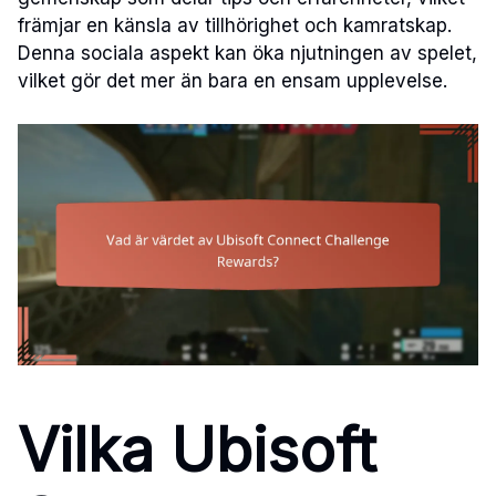
främjar en känsla av tillhörighet och kamratskap.
Denna sociala aspekt kan öka njutningen av spelet,
vilket gör det mer än bara en ensam upplevelse.
Vilka Ubisoft