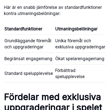
Här är en snabb jämförelse av standardfunktioner
kontra utmaningsbelöningar:
Standardfunktioner
Utmaningsbelöningar
Grundläggande föremål
Unika föremål och
och uppgraderingar
exklusiva uppgraderingar
Begränsat engagemang
Ökat spelarengagemang
Förbättrad
Standard spelupplevelse
spelupplevelse
Fördelar med exklusiva
uppgraderingar i spelet