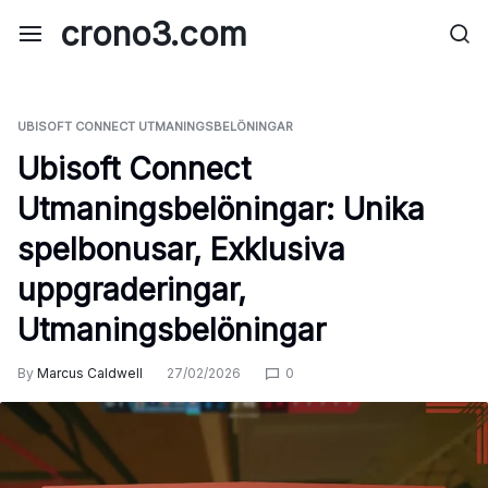
Skip
crono3.com
to
content
UBISOFT CONNECT UTMANINGSBELÖNINGAR
Ubisoft Connect
Utmaningsbelöningar: Unika
spelbonusar, Exklusiva
uppgraderingar,
Utmaningsbelöningar
By
Marcus Caldwell
27/02/2026
0