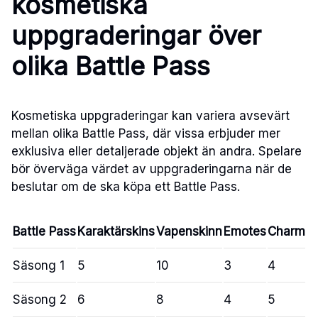
kosmetiska
uppgraderingar över
olika Battle Pass
Kosmetiska uppgraderingar kan variera avsevärt
mellan olika Battle Pass, där vissa erbjuder mer
exklusiva eller detaljerade objekt än andra. Spelare
bör överväga värdet av uppgraderingarna när de
beslutar om de ska köpa ett Battle Pass.
Battle Pass
Karaktärskins
Vapenskinn
Emotes
Charm
Säsong 1
5
10
3
4
Säsong 2
6
8
4
5