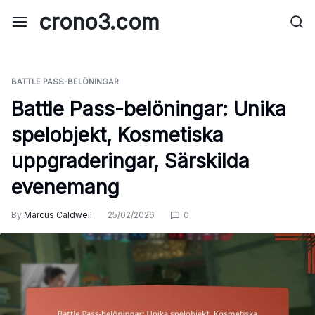
Skip
crono3.com
to
content
BATTLE PASS-BELÖNINGAR
Battle Pass-belöningar: Unika
spelobjekt, Kosmetiska
uppgraderingar, Särskilda
evenemang
By
Marcus Caldwell
25/02/2026
0