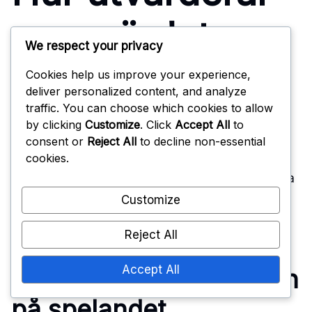
man värdet av
We respect your privacy
Battle Pass?
Cookies help us improve your experience,
deliver personalized content, and analyze
traffic. You can choose which cookies to allow
by clicking
Customize
. Click
Accept All
to
consent or
Reject All
to decline non-essential
Att utvärdera värdet av ett Battle Pass innebär att
cookies.
bedöma dess påverkan på spelandet, jämföra
kostnader med belöningar och överväga exklusiva
objekt. Spelare bör analysera hur dessa element
Customize
förbättrar deras övergripande spelupplevelse och
engagemang.
Reject All
Accept All
Bedömning av påverkan
på spelandet